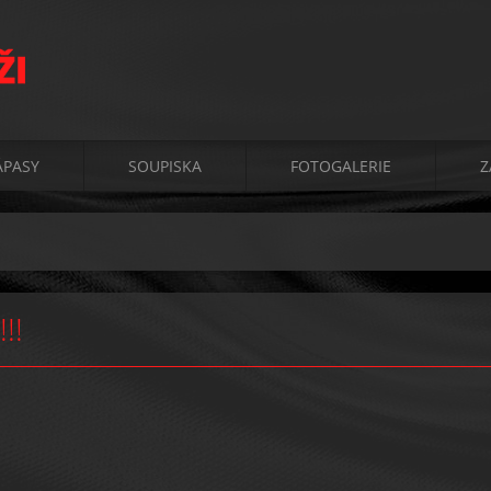
ŽI
ÁPASY
SOUPISKA
FOTOGALERIE
Z
!!