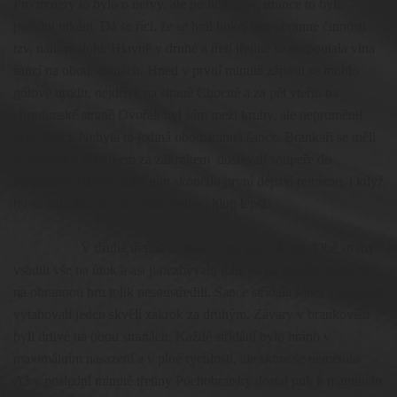
Pro trenéry to bylo o nervy, ale po hokejové stránce to bylo
parádní utkání. Dá se říci, že se hrál hokej bez obranné činnosti
tzv. nahoru dolu. Hlavně v druhé a třetí třetině se rozpoutala vlna
šancí na obou stranách. Hned v první minutě zápasu se mohlo
gólově urodit, nejdříve na straně Chocně a za pět vteřin na
chrudimské straně Dvořák byl sám mezi kruhy, ale neproměnil
svoji šanci. Nebyla to jediná oboustranná šance. Brankaři se měli
co ohánět a zákrokem za zákrokem dostávali soupeře do
beznaděje. Hlavně díky nim skončilo první dějství remízou, i když
by se dalo říci, že chocenští byli o chlup lepší.
V druhá třetina se stala v boj kdo z koho. Obě strany
vsadili vše na útok a asi ji nezbývalo tolik sil na bránění nebo se
na obrannou hru tolik nesoustředili. Šance střídala šanci a brankaři
vytahovali jeden skvělí zákrok za druhým. Závary v brankovišti
byli drtivé na obou stranách. Každé střídání bylo hráno v
maximálním nasazení a v plné rychlosti, ale skóre se neměnilo.
Až v poslední minutě třetiny Pochobratský dostal puk k mantinelu