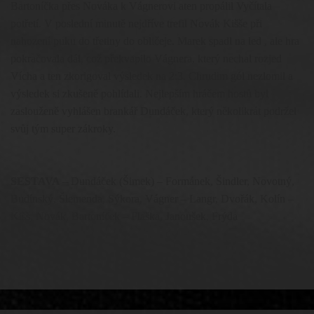
Bartoníčka přes Nováka k Vágnerovi aten propálil Vyčítala
potřetí. V poslední minutě nejdříve trefil Novák Kišše při
nahození puku do třetiny do obličeje. Marek spadl na led , ale hra
pokračovala dál, což překvapilo Vágnera, který nechal rozjed
Vícha a ten zkorigoval výsledek na 2:3. Chrudim gól nezlomil a
výsledek si zkušeně pohlídali. Nejlepším hráčem hostů byl
zaslouženě vyhlášen brankář Dundáček, který několikrát podržel
svůj tým super zákroky.
SESTAVA
– Dundáček (Šimek) – Formánek, Šindler, Novotný,
Budínský, Šlemenda, Sýkora, Vágner – Langr, Dvořák, Kolín –
Kišš, Novák, Bartoníček – Flaška, Janoušek, Frýda