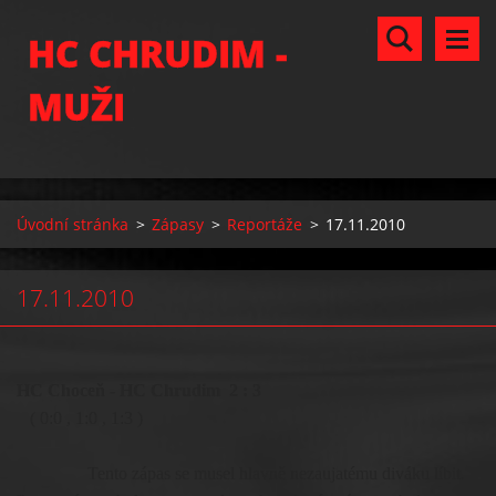
HC CHRUDIM -
MUŽI
Úvodní stránka
>
Zápasy
>
Reportáže
>
17.11.2010
17.11.2010
HC Choceň - HC Chrudim 2 : 3
( 0:0 , 1:0 , 1:3 )
Tento zápas se musel hlavně nezaujatému diváku líbit.