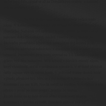
na červené čáře, dostal se až za Dundáčkovu svatyni a zasunul
puk za druhou tyč (1:0).
Do třetí třetiny nastoupili chrudimští vyhrát tento
zápas. V kabin proběhla krátká, ale účinná řeč trenérů Řezníčka a
Dundáčka. Nabádali své svěřence k větší střelbě po zemi což se
nakonec stalo choceňským osudný. Hned v první minutě po
šikovném prostřídání během hry naskočil na led čerstvý Kišš,
Dvořák ho adresoval nahrávkou k mantinelu a ten se s tím dlouho
nemazlil. Pumelenicí mezi nohy srovnal na 1:1. Domácí brzkým
gólem byli dost zaskočeni. Měli nejspíš v hlavách minulý zápas,
který chrudimští otočili v posledních minutách. V té době přebírali
otěže zápasu více do rukou hosté. V polovině třetiny dostali hosté
výhodu přesilové hry. Moc se s tím nemazali a jednoduchou
kombinací po ose Kišš, Novák nabili na modrou Novotnému a ten
střelou z první po zemi dostal Chrudim do vedení.
Za pět minut na to naše druhá pětka zopakovala stejnou
kombinaci v početní výhodě. Tentokrát putoval puk od