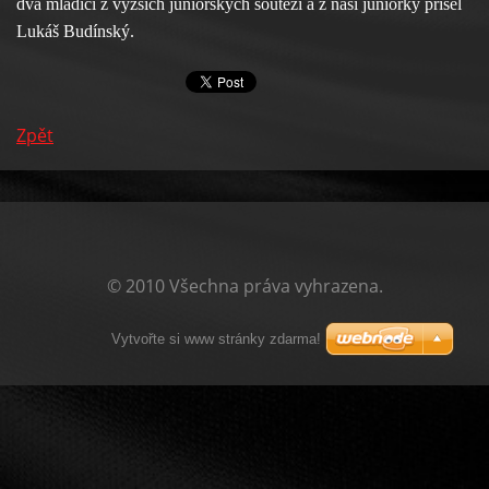
dva mladíci z vyžších juniorských soutěží a z naší juniorky přišel
Lukáš Budínský.
Zpět
© 2010 Všechna práva vyhrazena.
Vytvořte si www stránky zdarma!